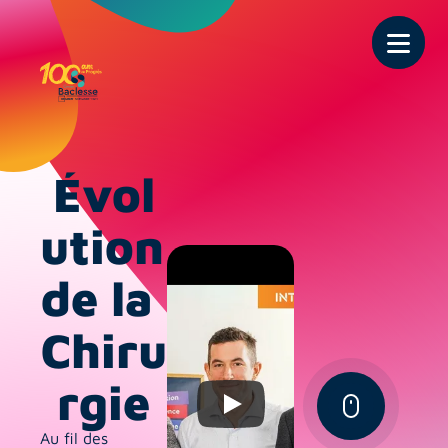
Évol
ution
de la 
Chiru
rgie
Au fil des 