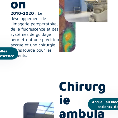
on
2010-2020 : 
Le 
développement de 
l'imagerie peropératoire, 
de la fluorescence et des 
systèmes de guidage, 
permettent une précision 
accrue et une chirurgie 
moins lourde pour les 
lles
patients.
rescence
Chirurg
ie 
Accueil au bloc
patients-d
ambula