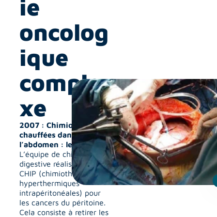
ie 
oncolog
ique 
comple
xe
2007 : Chimiothérapies 
chauffées dans 
l’abdomen : les CHIP
L’équipe de chirurgie 
digestive réalise des 
CHIP (chimiothérapies 
hyperthermiques 
intrapéritonéales) pour 
les cancers du péritoine. 
Cela consiste à retirer les 