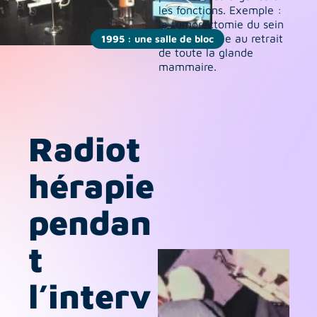
les fonctions. Exemple : 
la tumorectomie du sein 
est privilégiée au retrait 
1995 : une salle de bloc
de toute la glande 
mammaire.
Radiot
hérapie 
pendan
t 
l’interv