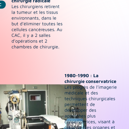
chirurgie radicale
C
Les chirurgiens retirent 
la tumeur et les tissus 
environnants, dans le 
but d’éliminer toutes les 
cellules cancéreuses. Au 
CAC, il y a 2 salles 
d’opérations et 2 
chambres de chirurgie.
1980-1990 : La 
chirurgie conservatrice
Les progrès de l’imagerie 
médicale et des 
techniques chirurgicales 
permettent de 
développer des 
approches plus 
conservatrices, visant à 
préserver les organes et 