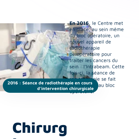
En 2016,
 le Centre met 
en place, au sein même 
du bloc opératoire, un 
nouvel appareil de 
radiothérapie 
peropératoire pour 
traiter les cancers du 
sein : l’Intrabeam. Cette 
fois-ci, la séance de 
radiothérapie se fait 
2016 : Séance de radiothérapie en cours 
directement au bloc 
d’intervention chirurgicale
opératoire.
Chirurg