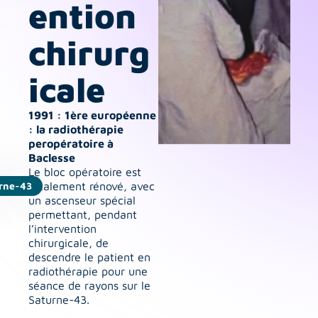
ention 
chirurg
icale
1991 : 1ère européenne 
: la radiothérapie 
peropératoire à 
Baclesse
Le bloc opératoire est 
urne-43
totalement rénové, avec 
un ascenseur spécial 
permettant, pendant 
l’intervention 
chirurgicale, de 
descendre le patient en 
radiothérapie pour une 
séance de rayons sur le 
Saturne-43.